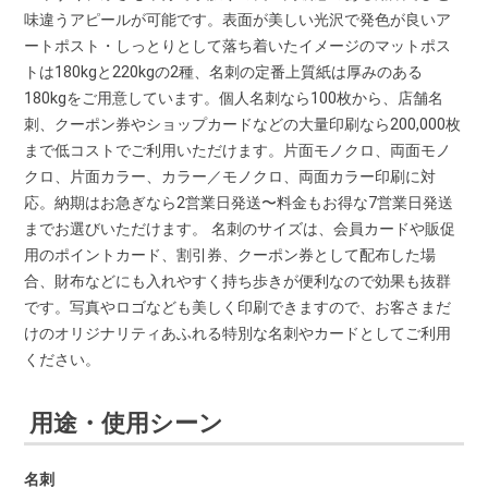
味違うアピールが可能です。表面が美しい光沢で発色が良いア
ートポスト・しっとりとして落ち着いたイメージのマットポス
トは180kgと220kgの2種、名刺の定番上質紙は厚みのある
180kgをご用意しています。個人名刺なら100枚から、店舗名
刺、クーポン券やショップカードなどの大量印刷なら200,000枚
まで低コストでご利用いただけます。片面モノクロ、両面モノ
クロ、片面カラー、カラー／モノクロ、両面カラー印刷に対
応。納期はお急ぎなら2営業日発送〜料金もお得な7営業日発送
までお選びいただけます。 名刺のサイズは、会員カードや販促
用のポイントカード、割引券、クーポン券として配布した場
合、財布などにも入れやすく持ち歩きが便利なので効果も抜群
です。写真やロゴなども美しく印刷できますので、お客さまだ
けのオリジナリティあふれる特別な名刺やカードとしてご利用
ください。
用途・使用シーン
名刺